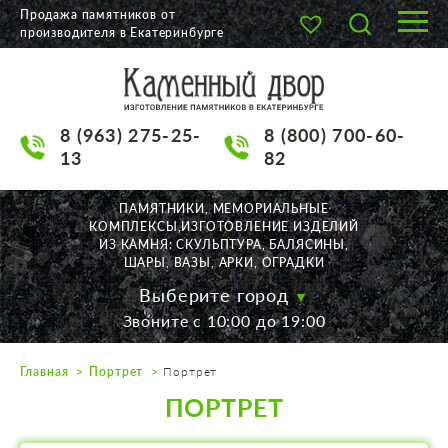
Продажа памятников от
производителя в Екатеринбурге
О КОМПАНИИ
КАТАЛОГ
8 (963) 275-25-
8 (800) 700-60-
НАШИ РАБОТЫ
13
82
АКЦИИ
ПАМЯТНИКИ, МЕМОРИАЛЬНЫЕ
КОМПЛЕКСЫ,ИЗГОТОВЛЕНИЕ ИЗДЕЛИЙ
ДОСТАВКА
ИЗ КАМНЯ: СКУЛЬПТУРА, БАЛЯСИНЫ,
ШАРЫ, ВАЗЫ, АРКИ, ОГРАДКИ
КОНТАКТЫ
Выберите город
Звоните с 10:00 до 19:00
K2532513@yandex.ru
Главная
Портрет
Портрет
Екатеринбург, Щорса, 56
ПОРТРЕТ
Пн. — Пт. с 10:00 до 19:00
Суббота с 11:00 до 17:00
Воскресенье по договор.