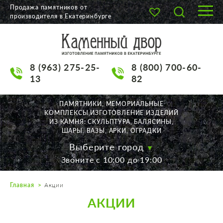
Продажа памятников от
производителя в Екатеринбурге
О КОМПАНИИ
КАТАЛОГ
8 (963) 275-25-
8 (800) 700-60-
НАШИ РАБОТЫ
13
82
АКЦИИ
ПАМЯТНИКИ, МЕМОРИАЛЬНЫЕ
КОМПЛЕКСЫ,ИЗГОТОВЛЕНИЕ ИЗДЕЛИЙ
ДОСТАВКА
ИЗ КАМНЯ: СКУЛЬПТУРА, БАЛЯСИНЫ,
ШАРЫ, ВАЗЫ, АРКИ, ОГРАДКИ
КОНТАКТЫ
Выберите город
Звоните с 10:00 до 19:00
K2532513@yandex.ru
Главная
Акции
Екатеринбург, Щорса, 56
АКЦИИ
Пн. — Пт. с 10:00 до 19:00
Суббота с 11:00 до 17:00
Воскресенье по договор.