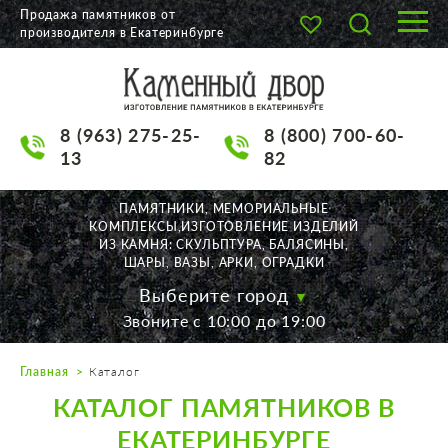
Продажа памятников от
производителя в Екатеринбурге
О КОМПАНИИ
КАТАЛОГ
8 (963) 275-25-
8 (800) 700-60-
НАШИ РАБОТЫ
13
82
АКЦИИ
ПАМЯТНИКИ, МЕМОРИАЛЬНЫЕ
КОМПЛЕКСЫ,ИЗГОТОВЛЕНИЕ ИЗДЕЛИЙ
ДОСТАВКА
ИЗ КАМНЯ: СКУЛЬПТУРА, БАЛЯСИНЫ,
ШАРЫ, ВАЗЫ, АРКИ, ОГРАДКИ
КОНТАКТЫ
Выберите город
Звоните с 10:00 до 19:00
K2532513@yandex.ru
Главная
Каталог
Екатеринбург, Щорса, 56
КАТАЛОГ ПАМЯТНИКОВ В
Пн. — Пт. с 10:00 до 19:00
Суббота с 11:00 до 17:00
ЕКАТЕРИНБУРГЕ
Воскресенье по договор.