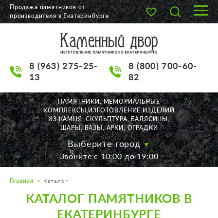
Продажа памятников от
производителя в Екатеринбурге
О КОМПАНИИ
КАТАЛОГ
8 (963) 275-25-
8 (800) 700-60-
НАШИ РАБОТЫ
13
82
АКЦИИ
ПАМЯТНИКИ, МЕМОРИАЛЬНЫЕ
КОМПЛЕКСЫ,ИЗГОТОВЛЕНИЕ ИЗДЕЛИЙ
ДОСТАВКА
ИЗ КАМНЯ: СКУЛЬПТУРА, БАЛЯСИНЫ,
ШАРЫ, ВАЗЫ, АРКИ, ОГРАДКИ
КОНТАКТЫ
Выберите город
Звоните с 10:00 до 19:00
K2532513@yandex.ru
Главная
Каталог
Екатеринбург, Щорса, 56
КАТАЛОГ ПАМЯТНИКОВ В
Пн. — Пт. с 10:00 до 19:00
Суббота с 11:00 до 17:00
ЕКАТЕРИНБУРГЕ
Воскресенье по договор.