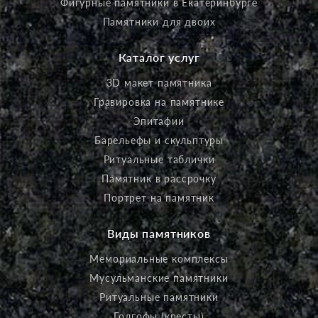
Фигурные памятники в Екатеринбурге
Памятники для двоих
Каталог услуг
3D макет памятника
Гравировка на памятнике
Эпитафии
Барельефы и скульптуры
Ритуальные таблички
Памятник в рассрочку
Портрет на памятник
Виды памятников
Мемориальные комплексы
Мусульманские памятники
Ритуальные памятники
Голгофы (кресты)