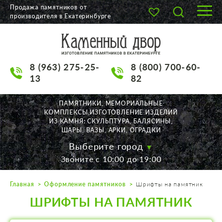
Продажа памятников от
производителя в Екатеринбурге
О КОМПАНИИ
КАТАЛОГ
8 (963) 275-25-
8 (800) 700-60-
НАШИ РАБОТЫ
13
82
АКЦИИ
ПАМЯТНИКИ, МЕМОРИАЛЬНЫЕ
КОМПЛЕКСЫ,ИЗГОТОВЛЕНИЕ ИЗДЕЛИЙ
ДОСТАВКА
ИЗ КАМНЯ: СКУЛЬПТУРА, БАЛЯСИНЫ,
ШАРЫ, ВАЗЫ, АРКИ, ОГРАДКИ
КОНТАКТЫ
Выберите город
Звоните с 10:00 до 19:00
K2532513@yandex.ru
Главная
Оформление памятников
Шрифты на памятник
Екатеринбург, Щорса, 56
ШРИФТЫ НА ПАМЯТНИК
Пн. — Пт. с 10:00 до 19:00
Суббота с 11:00 до 17:00
Воскресенье по договор.