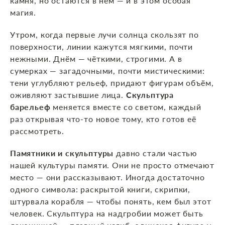
камня, но остаются в нём — и в этом особая
магия.
Утром, когда первые лучи солнца скользят по
поверхности, линии кажутся мягкими, почти
нежными. Днём — чёткими, строгими. А в
сумерках — загадочными, почти мистическими:
тени углубляют рельеф, придают фигурам объём,
оживляют застывшие лица.
Скульптура
барельеф
меняется вместе со светом, каждый
раз открывая что‑то новое тому, кто готов её
рассмотреть.
Памятники и скульптуры
давно стали частью
нашей культуры памяти. Они не просто отмечают
место — они рассказывают. Иногда достаточно
одного символа: раскрытой книги, скрипки,
штурвала корабля — чтобы понять, кем был этот
человек. Скульптура на надгробии может быть