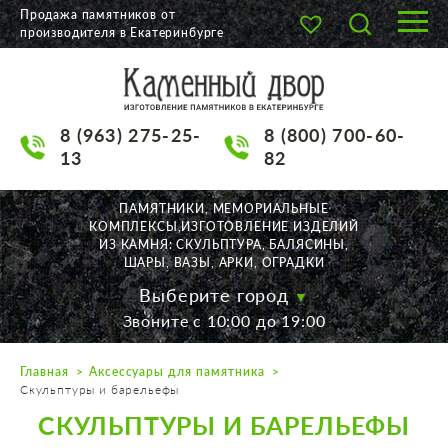
Продажа памятников от
производителя в Екатеринбурге
О КОМПАНИИ
КАТАЛОГ
8 (963) 275-25-
8 (800) 700-60-
НАШИ РАБОТЫ
13
82
АКЦИИ
ПАМЯТНИКИ, МЕМОРИАЛЬНЫЕ
КОМПЛЕКСЫ,ИЗГОТОВЛЕНИЕ ИЗДЕЛИЙ
ДОСТАВКА
ИЗ КАМНЯ: СКУЛЬПТУРА, БАЛЯСИНЫ,
ШАРЫ, ВАЗЫ, АРКИ, ОГРАДКИ
КОНТАКТЫ
Выберите город
Звоните с 10:00 до 19:00
K2532513@yandex.ru
Главная
Аксессуары для памятника
Екатеринбург, Щорса, 56
Скульптуры и барельефы
Пн. — Пт. с 10:00 до 19:00
СКУЛЬПТУРЫ И БАРЕЛЬЕФЫ
Суббота с 11:00 до 17:00
Воскресенье по договор.