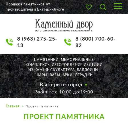
Продажа памятников от
производителя в Екатеринбурге
О КОМПАНИИ
КАТАЛОГ
8 (963) 275-25-
8 (800) 700-60-
НАШИ РАБОТЫ
13
82
АКЦИИ
ПАМЯТНИКИ, МЕМОРИАЛЬНЫЕ
КОМПЛЕКСЫ,ИЗГОТОВЛЕНИЕ ИЗДЕЛИЙ
ДОСТАВКА
ИЗ КАМНЯ: СКУЛЬПТУРА, БАЛЯСИНЫ,
ШАРЫ, ВАЗЫ, АРКИ, ОГРАДКИ
КОНТАКТЫ
Выберите город
Звоните с 10:00 до 19:00
K2532513@yandex.ru
Главная
Проект памятника
Екатеринбург, Щорса, 56
ПРОЕКТ ПАМЯТНИКА
Пн. — Пт. с 10:00 до 19:00
Суббота с 11:00 до 17:00
Воскресенье по договор.