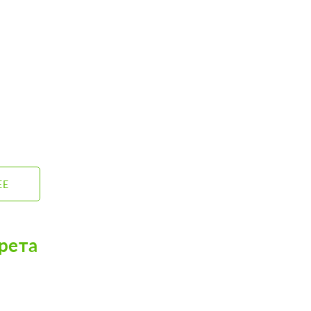
ЕЕ
рета