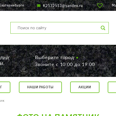
K2532513@yandex.ru
Екатеринбурге
М
Выберите город
ЕЛИЙ
Ы,
Звоните с 10:00 до 19:00
Г
НАШИ РАБОТЫ
АКЦИИ
са, 56
о 19:00
ник
 17:00
говор.