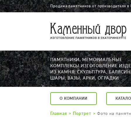
Продажа памятников от производителя в 
О КОМПАНИИ
КАТАЛОГ
НАШИ РАБОТЫ
ПАМЯТНИКИ, МЕМОРИАЛЬНЫЕ
АКЦИИ
КОМПЛЕКСЫ,ИЗГОТОВЛЕНИЕ ИЗД
ИЗ КАМНЯ: СКУЛЬПТУРА, БАЛЯСИН
ДОСТАВКА
ШАРЫ, ВАЗЫ, АРКИ, ОГРАДКИ
КОНТАКТЫ
K2532513@yandex.ru
О КОМПАНИИ
КАТАЛО
Екатеринбург, Щор
Пн. — Пт. с 10:00 д
Главная
Портрет
Фото на памят
Суббота с 11:00 до
Воскресенье по до