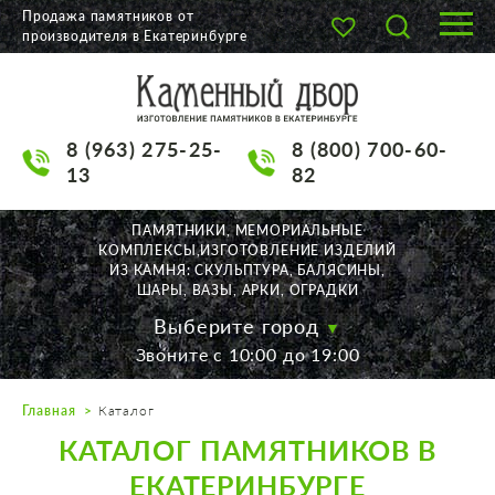
Продажа памятников от
производителя в Екатеринбурге
О КОМПАНИИ
КАТАЛОГ
8 (963) 275-25-
8 (800) 700-60-
НАШИ РАБОТЫ
13
82
АКЦИИ
ПАМЯТНИКИ, МЕМОРИАЛЬНЫЕ
КОМПЛЕКСЫ,ИЗГОТОВЛЕНИЕ ИЗДЕЛИЙ
ДОСТАВКА
ИЗ КАМНЯ: СКУЛЬПТУРА, БАЛЯСИНЫ,
ШАРЫ, ВАЗЫ, АРКИ, ОГРАДКИ
КОНТАКТЫ
Выберите город
Звоните с 10:00 до 19:00
K2532513@yandex.ru
Главная
Каталог
Екатеринбург, Щорса, 56
КАТАЛОГ ПАМЯТНИКОВ В
Пн. — Пт. с 10:00 до 19:00
Суббота с 11:00 до 17:00
ЕКАТЕРИНБУРГЕ
Воскресенье по договор.