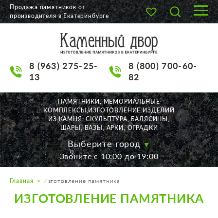
Продажа памятников от
производителя в Екатеринбурге
О КОМПАНИИ
КАТАЛОГ
8 (963) 275-25-
8 (800) 700-60-
НАШИ РАБОТЫ
13
82
АКЦИИ
ПАМЯТНИКИ, МЕМОРИАЛЬНЫЕ
КОМПЛЕКСЫ,ИЗГОТОВЛЕНИЕ ИЗДЕЛИЙ
ДОСТАВКА
ИЗ КАМНЯ: СКУЛЬПТУРА, БАЛЯСИНЫ,
ШАРЫ, ВАЗЫ, АРКИ, ОГРАДКИ
КОНТАКТЫ
Выберите город
Звоните с 10:00 до 19:00
K2532513@yandex.ru
Главная
Изготовление памятника
Екатеринбург, Щорса, 56
ИЗГОТОВЛЕНИЕ ПАМЯТНИКА
Пн. — Пт. с 10:00 до 19:00
Суббота с 11:00 до 17:00
Воскресенье по договор.