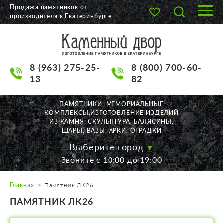
Продажа памятников от
производителя в Екатеринбурге
О КОМПАНИИ
КАТАЛОГ
8 (963) 275-25-
8 (800) 700-60-
НАШИ РАБОТЫ
13
82
АКЦИИ
ПАМЯТНИКИ, МЕМОРИАЛЬНЫЕ
КОМПЛЕКСЫ,ИЗГОТОВЛЕНИЕ ИЗДЕЛИЙ
ДОСТАВКА
ИЗ КАМНЯ: СКУЛЬПТУРА, БАЛЯСИНЫ,
ШАРЫ, ВАЗЫ, АРКИ, ОГРАДКИ
КОНТАКТЫ
Выберите город
Звоните с 10:00 до 19:00
K2532513@yandex.ru
Главная
Памятник ЛК26
Екатеринбург, Щорса, 56
ПАМЯТНИК ЛК26
Пн. — Пт. с 10:00 до 19:00
Суббота с 11:00 до 17:00
Воскресенье по договор.