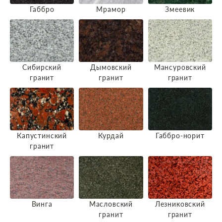
Габбро
Мрамор
Змеевик
Сибирский
Дымовский
Мансуровский
гранит
гранит
гранит
Капустинский
Курдай
Габбро-норит
гранит
Винга
Масловский
Лезниковский
гранит
гранит