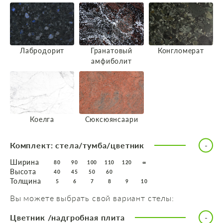
Лабродорит
Гранатовый
Конгломерат
амфиболит
Коелга
Сюксюянсаари
Комплект: стела/тумба/цветник
Ширина
80
90
100
110
120
∞
Высота
40
45
50
60
Толщина
5
6
7
8
9
10
Вы можете выбрать свой вариант стелы:
Цветник /надгробная плита